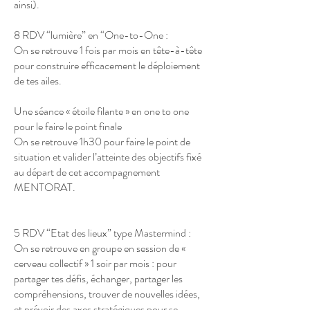
ainsi).
8 RDV “lumière” en “One-to-One :
On se retrouve 1 fois par mois en tête-à-tête
pour construire efficacement le déploiement
de tes ailes.
Une séance « étoile filante » en one to one
pour le faire le point finale
On se retrouve 1h30 pour faire le point de
situation et valider l’atteinte des objectifs fixé
au départ de cet accompagnement
MENTORAT.
5 RDV “Etat des lieux” type Mastermind :
On se retrouve en groupe en session de «
cerveau collectif » 1 soir par mois : pour
partager tes défis, échanger, partager les
compréhensions, trouver de nouvelles idées,
et prévoir des axes stratégiques pour se